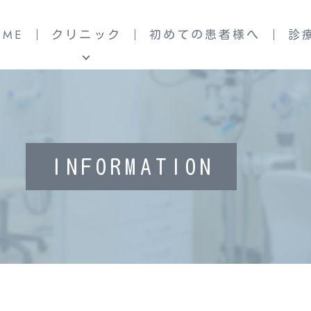
OME
クリニック
初めての患者様へ
診
クリニック案内
虫歯治療
いろはに歯科の5つの特徴
歯周病治療
ドクター・スタッフ紹介
子どもの矯正治療
INFORMATION
入れ歯治療
予防・メインテナンス
歯科口腔外科
ホワイトニング